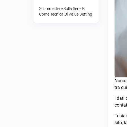
Scommettere Sulla Serie B
Come Tecnica Di Value Betting
Nonaam
tra cu
I dati
contat
Teniam
sito, 