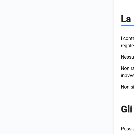
La
I cont
regole
Nessun
Non ra
inavv
Non si
Gli
Possia