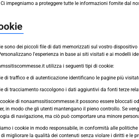
 Ci impegniamo a proteggere tutte le informazioni fornite dal nos
ookie
ie sono dei piccoli file di dati memorizzati sul vostro dispositivo
ersonalizzano l'esperienza in base ai siti visitati e ai modelli iden
ssitiscommesse.it utilizza i seguenti tipi di cookie:
ie di traffico e di autenticazione identificano le pagine più visitate
ie di tracciamento raccolgono i dati aggiuntivi da fonti terze relat
i cookie di nonaamssitiscommesse.it possono essere bloccati od 
r, in modo che gli utenti mantengano il pieno controllo. Se vengo
ogia di navigazione, ma ciò può comportare una minore persona
ziamo i cookie in modo responsabile, in conformità alle politiche s
 di migliorare la qualità dei contenuti senza violare i diritti e le p