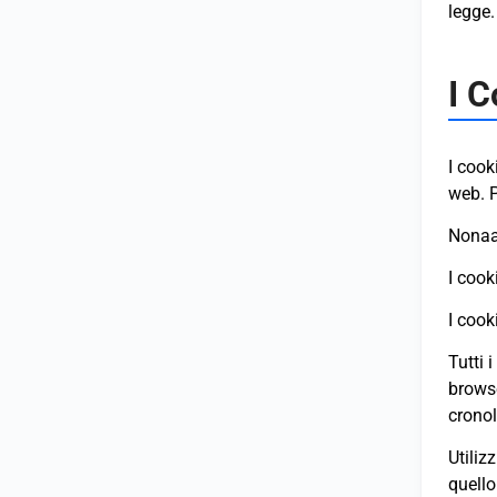
legge.
I C
I cook
web. P
Nonaam
I cook
I cook
Tutti 
browse
cronol
Utiliz
quello