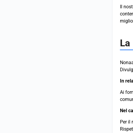
Il nos
conten
miglio
La 
Nonaam
Divulg
In rel
Ai for
comuni
Nel ca
Per il
Rispet