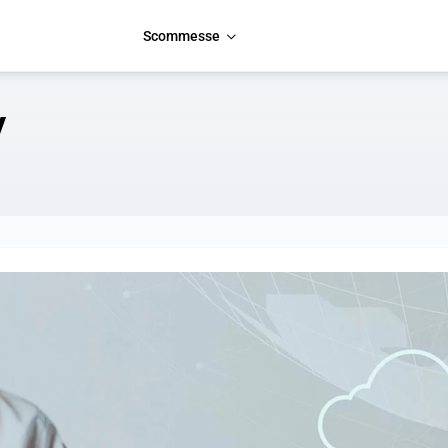
Scommesse
y